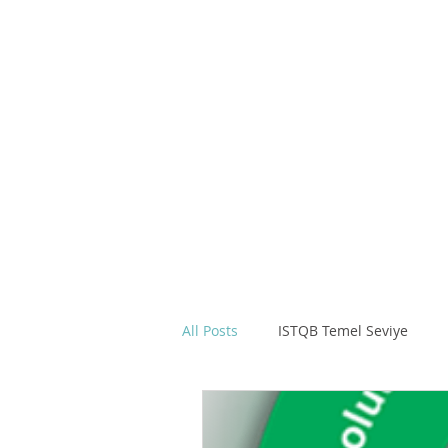
Yazılım Test Merkezi
Ana Sayfa
Ben Kimim ?
ISTQ
All Posts
ISTQB Temel Seviye