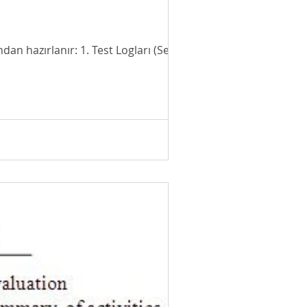
Yazılım Test faaliyetleri gerçekleştirilen aşağıda verilen çıktılar Test Mühendisleri tarafından hazırlanır: 1. Test Logları (Seyir...