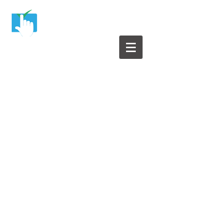
Yazılım Test Merkezi
Yazılım Testleri ile ilgili herşey bu sitede