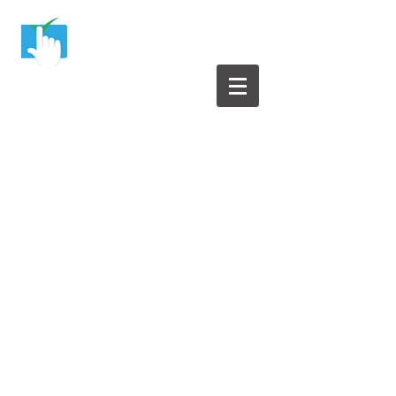
Yazılım Test Merkezi
Yazılım Testleri ile ilgili herşey bu sitede