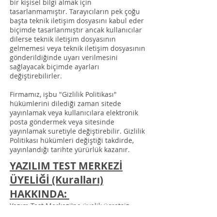
bir kişisel bilgi almak için
tasarlanmamıştır. Tarayıcıların pek çoğu
başta teknik iletişim dosyasını kabul eder
biçimde tasarlanmıştır ancak kullanıcılar
dilerse teknik iletişim dosyasının
gelmemesi veya teknik iletişim dosyasının
gönderildiğinde uyarı verilmesini
sağlayacak biçimde ayarları
değiştirebilirler.
Firmamız, işbu "Gizlilik Politikası"
hükümlerini dilediği zaman sitede
yayınlamak veya kullanıcılara elektronik
posta göndermek veya sitesinde
yayınlamak suretiyle değiştirebilir. Gizlilik
Politikası hükümleri değiştiği takdirde,
yayınlandığı tarihte yürürlük kazanır.
YAZILIM TEST MERKEZİ
ÜYELİĞİ (Kuralları)
HAKKINDA:
Yazım Test Merkezi'ne üyelik ücretsiz
olup, sayfa bilgi paylaşımı amacı