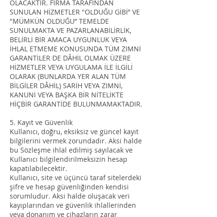
OLACAKTIR. FİRMA TARAFINDAN
SUNULAN HİZMETLER "OLDUĞU GİBİ” VE
"MÜMKÜN OLDUĞU” TEMELDE
SUNULMAKTA VE PAZARLANABİLİRLİK,
BELİRLİ BİR AMACA UYGUNLUK VEYA
İHLAL ETMEME KONUSUNDA TÜM ZIMNİ
GARANTİLER DE DÂHİL OLMAK ÜZERE
HİZMETLER VEYA UYGULAMA İLE İLGİLİ
OLARAK (BUNLARDA YER ALAN TÜM
BİLGİLER DÂHİL) SARİH VEYA ZIMNİ,
KANUNİ VEYA BAŞKA BİR NİTELİKTE
HİÇBİR GARANTİDE BULUNMAMAKTADIR.
5. Kayıt ve Güvenlik
Kullanıcı, doğru, eksiksiz ve güncel kayıt
bilgilerini vermek zorundadır. Aksi halde
bu Sözleşme ihlal edilmiş sayılacak ve
Kullanıcı bilgilendirilmeksizin hesap
kapatılabilecektir.
Kullanıcı, site ve üçüncü taraf sitelerdeki
şifre ve hesap güvenliğinden kendisi
sorumludur. Aksi halde oluşacak veri
kayıplarından ve güvenlik ihlallerinden
veya donanım ve cihazların zarar