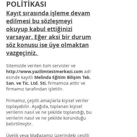
POLİTİKASI
Kayıt sırasında işleme devam
edilmesi bu sözleşmeyi
okuyup kabul ettiğinizi
varsayar. Eğer aksi bir durum
söz konusu ise üye olmaktan
vazgeçiniz.
Sitemizde verilen tüm servisler ve
http://www.yazilimtestmerkezi.com
adr
esinde kayıtlı
Melinda Eğitim Bilişim Tek.
San. ve Tic. Ltd. Sti.
firmamıza aittir ve
firmamız tarafından işletilir.
Firmamız, çeşitli amaçlarla kişisel veriler
toplayabilir. Aşağıda, toplanan kişisel
verilerin nasıl ve ne şekilde toplandığı, bu
verilerin nasıl ve ne şekilde korunduğu
belirtilmiştir.
Üyelik veya Mağazamız üzerindeki çeşitli