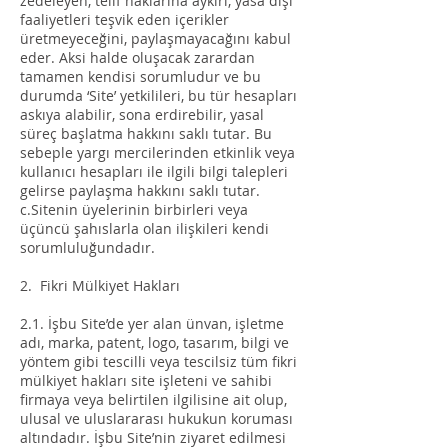
zedeleyen, telif haklarına aykırı, yasa dışı
faaliyetleri teşvik eden içerikler
üretmeyeceğini, paylaşmayacağını kabul
eder. Aksi halde oluşacak zarardan
tamamen kendisi sorumludur ve bu
durumda ‘Site’ yetkilileri, bu tür hesapları
askıya alabilir, sona erdirebilir, yasal
süreç başlatma hakkını saklı tutar. Bu
sebeple yargı mercilerinden etkinlik veya
kullanıcı hesapları ile ilgili bilgi talepleri
gelirse paylaşma hakkını saklı tutar.
c.Sitenin üyelerinin birbirleri veya
üçüncü şahıslarla olan ilişkileri kendi
sorumluluğundadır.
2. Fikri Mülkiyet Hakları
2.1. İşbu Site’de yer alan ünvan, işletme
adı, marka, patent, logo, tasarım, bilgi ve
yöntem gibi tescilli veya tescilsiz tüm fikri
mülkiyet hakları site işleteni ve sahibi
firmaya veya belirtilen ilgilisine ait olup,
ulusal ve uluslararası hukukun koruması
altındadır. İşbu Site’nin ziyaret edilmesi