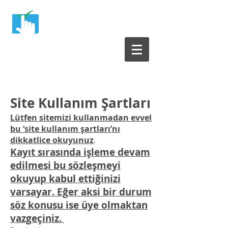
Yazılım Test Merkezi
Yazılım Testleri ile ilgili herşey bu sitede
Site Kullanım
Şartları
Lütfen sitemizi kullanmadan evvel
bu ‘site kullanım şartları’nı
dikkatlice okuyunuz
.
Kayıt sırasında işleme devam
edilmesi bu sözleşmeyi
okuyup kabul ettiğinizi
varsayar. Eğer aksi bir durum
söz konusu ise üye olmaktan
vazgeçiniz.