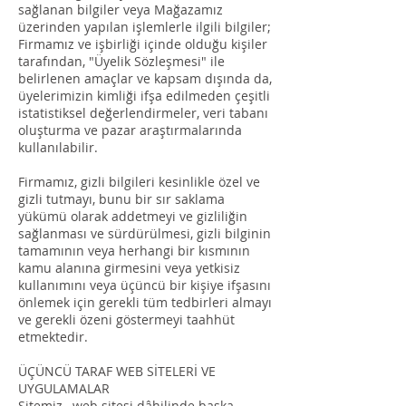
sağlanan bilgiler veya Mağazamız
üzerinden yapılan işlemlerle ilgili bilgiler;
Firmamız ve işbirliği içinde olduğu kişiler
tarafından, "Üyelik Sözleşmesi" ile
belirlenen amaçlar ve kapsam dışında da,
üyelerimizin kimliği ifşa edilmeden çeşitli
istatistiksel değerlendirmeler, veri tabanı
oluşturma ve pazar araştırmalarında
kullanılabilir.
Firmamız, gizli bilgileri kesinlikle özel ve
gizli tutmayı, bunu bir sır saklama
yükümü olarak addetmeyi ve gizliliğin
sağlanması ve sürdürülmesi, gizli bilginin
tamamının veya herhangi bir kısmının
kamu alanına girmesini veya yetkisiz
kullanımını veya üçüncü bir kişiye ifşasını
önlemek için gerekli tüm tedbirleri almayı
ve gerekli özeni göstermeyi taahhüt
etmektedir.
ÜÇÜNCÜ TARAF WEB SİTELERİ VE
UYGULAMALAR
Sitemiz, web sitesi dâhilinde başka