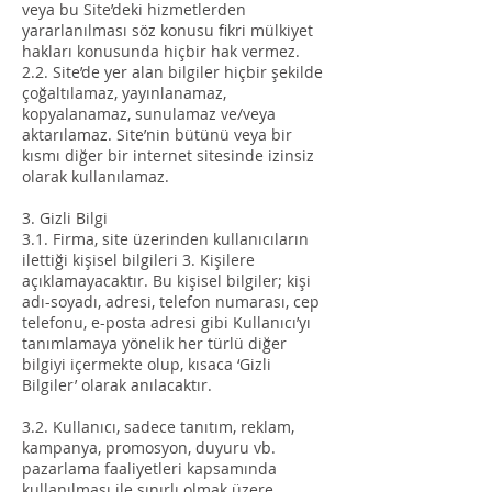
veya bu Site’deki hizmetlerden
yararlanılması söz konusu fikri mülkiyet
hakları konusunda hiçbir hak vermez.
2.2. Site’de yer alan bilgiler hiçbir şekilde
çoğaltılamaz, yayınlanamaz,
kopyalanamaz, sunulamaz ve/veya
aktarılamaz. Site’nin bütünü veya bir
kısmı diğer bir internet sitesinde izinsiz
olarak kullanılamaz.
3. Gizli Bilgi
3.1. Firma, site üzerinden kullanıcıların
ilettiği kişisel bilgileri 3. Kişilere
açıklamayacaktır. Bu kişisel bilgiler; kişi
adı-soyadı, adresi, telefon numarası, cep
telefonu, e-posta adresi gibi Kullanıcı’yı
tanımlamaya yönelik her türlü diğer
bilgiyi içermekte olup, kısaca ‘Gizli
Bilgiler’ olarak anılacaktır.
3.2. Kullanıcı, sadece tanıtım, reklam,
kampanya, promosyon, duyuru vb.
pazarlama faaliyetleri kapsamında
kullanılması ile sınırlı olmak üzere,