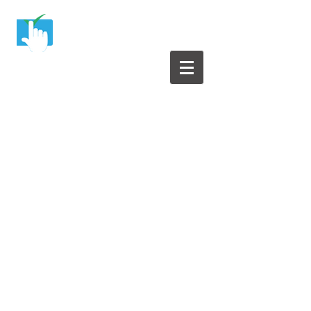
Yazılım Test Merkezi
Yazılım Testleri ile ilgili herşey bu sitede